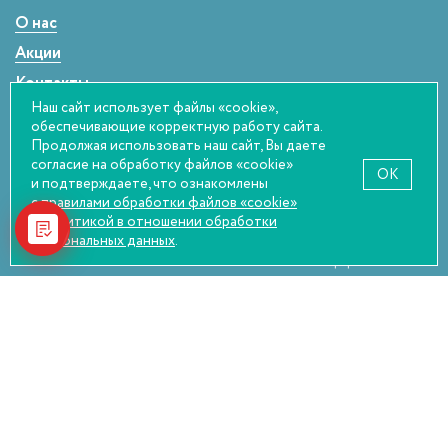
Детские оправы
Однодневные
О нас
Сферические
Акции
Контакты
Наш сайт использует файлы «cookie»,
Статьи
обеспечивающие корректную работу сайта.
Оплата и возврат
Продолжая использовать наш сайт, Вы даете
согласие на обработку файлов «cookie»
Правовая информация
OK
и подтверждаете, что ознакомлены
с правилами обработки файлов «cookie»
и
политикой в отношении обработки
персональных данных
.
НАСТОЯТЕЛЬНО РЕКОМЕНДУЕМ
ПОСЕТИТЬ ОФТАЛЬМОЛОГА ПЕРЕД
ПОКУПКОЙ
© Оптика Сокол, 2026
Политика конфиденциальности