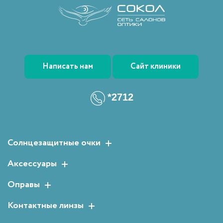
Написать нам
Сайт клиники
*2712
Солнцезащитные очки
Женские солнцезащитные очки
Аксессуары
Мужские солнцезащитные очки
Растворы для линз
Оправы
Детские солнцезащитные очки
Аксессуары для очков
Мужские оправы
Контактные линзы
Женские оправы
Двухнедельные