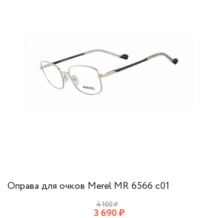
Оправа для очков Merel МR 6566 c01
4 100
₽
3 690
₽