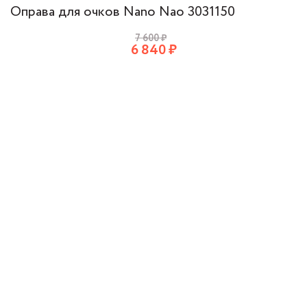
Оправа для очков Nano Nao 3031150
7 600
₽
6 840
₽