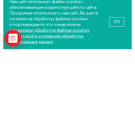
Наш сайт использует файлы «cookie»,
8 300
₽
обеспечивающие корректную работу сайта.
6 640
₽
Продолжая использовать наш сайт, Вы даете
согласие на обработку файлов «cookie»
OK
и подтверждаете, что ознакомлены
с правилами обработки файлов «cookie»
и
политикой в отношении обработки
персональных данных
.