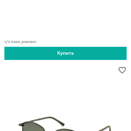
с/з очки, унисекс
Купить