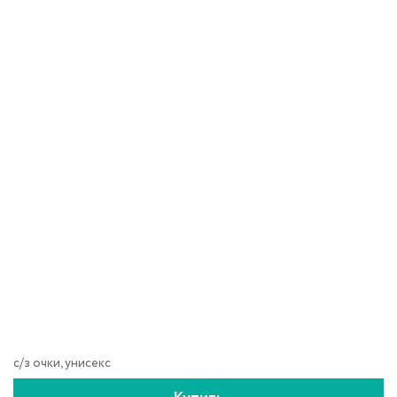
с/з очки, унисекс