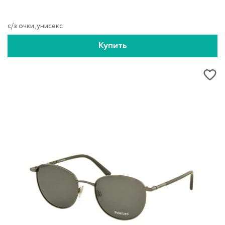
с/з очки, унисекс
Купить