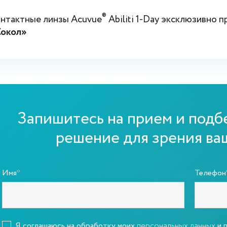
®
нтактные линзы Acuvue
Abiliti 1-Day эксклюзивно 
Сокол»
Запишитесь на прием и подб
решение для зрения ва
Имя*
Телефон
Я соглашаюсь на обработку моих
персональных данных
и 