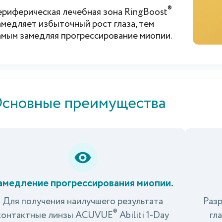
®
ериферическая лечебная зона RingBoost
амедляет избыточный рост глаза, тем
амым замедляя прогрессирование миопии.
сновные преимущества
амедление прогрессирования миопии.
Для получения наилучшего результата
Разр
®
контактные линзы ACUVUE
Abiliti 1-Day
гл