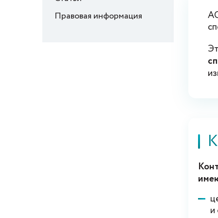
A
Правовая информация
сп
Эт
сп
из
К
Кон
имею
ц
и