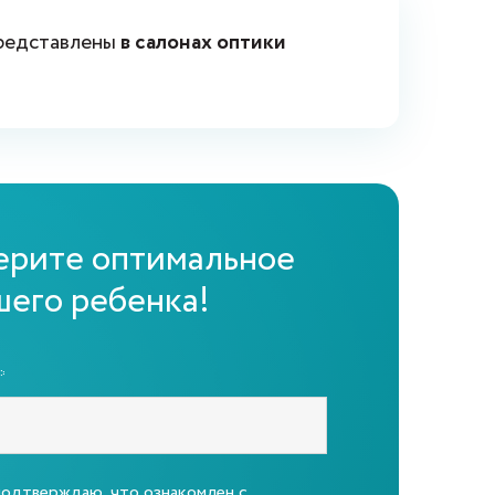
представлены
в салонах оптики
ерите оптимальное
шего ребенка!
*
подтверждаю, что ознакомлен с