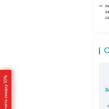
п
з
с
О
Получить скидку 10%
З