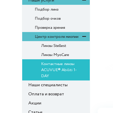
Наши услуги
Подбор линз
Подбор очков
Проверка зрения
Центр контроля миопии
Линзы Stellest
Линзы MyoCare
Контактные линзы
ACUVUE® Abiliti 1-
DAY
Наши специалисты
Оплата и возврат
Акции
Статьи