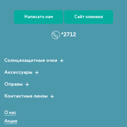
Написать нам
Сайт клиники
*2712
Солнцезащитные очки
Женские солнцезащитные очки
Аксессуары
Мужские солнцезащитные очки
Растворы для линз
Оправы
Детские солнцезащитные очки
Аксессуары для очков
Мужские оправы
Контактные линзы
Женские оправы
Двухнедельные
Детские оправы
Однодневные
О нас
Сферические
Акции