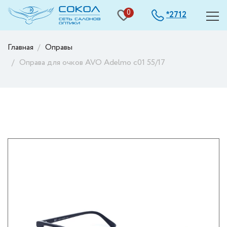
0
2712
*
Главная
Оправы
Оправа для очков AVO Adelmo c01 55/17