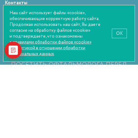
Контакты
Статьи
Наш сайт использует файлы «cookie»,
обеспечивающие корректную работу сайта.
Оплата и возврат
Продолжая использовать наш сайт, Вы даете
Правовая информация
согласие на обработку файлов «cookie»
OK
и подтверждаете, что ознакомлены
с правилами обработки файлов «cookie»
и
политикой в отношении обработки
персональных данных
.
НАСТОЯТЕЛЬНО РЕКОМЕНДУЕМ
ПОСЕТИТЬ ОФТАЛЬМОЛОГА ПЕРЕД
ПОКУПКОЙ
© Оптика Сокол, 2026
Политика конфиденциальности
Пользовательское соглашение
Согласие на обработку персональных данных