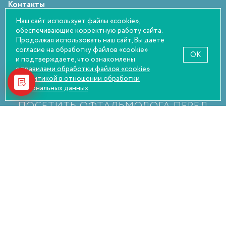
Контакты
Статьи
Наш сайт использует файлы «cookie»,
обеспечивающие корректную работу сайта.
Оплата и возврат
Продолжая использовать наш сайт, Вы даете
Правовая информация
согласие на обработку файлов «cookie»
OK
и подтверждаете, что ознакомлены
с правилами обработки файлов «cookie»
и
политикой в отношении обработки
персональных данных
.
НАСТОЯТЕЛЬНО РЕКОМЕНДУЕМ
ПОСЕТИТЬ ОФТАЛЬМОЛОГА ПЕРЕД
ПОКУПКОЙ
© Оптика Сокол, 2026
Политика конфиденциальности
Пользовательское соглашение
Согласие на обработку персональных данных