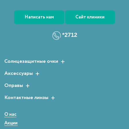
Написать нам
Сайт клиники
*2712
Солнцезащитные очки
Женские солнцезащитные очки
Аксессуары
Мужские солнцезащитные очки
Растворы для линз
Оправы
Детские солнцезащитные очки
Аксессуары для очков
Мужские оправы
Контактные линзы
Женские оправы
Двухнедельные
Детские оправы
Однодневные
О нас
Сферические
Акции