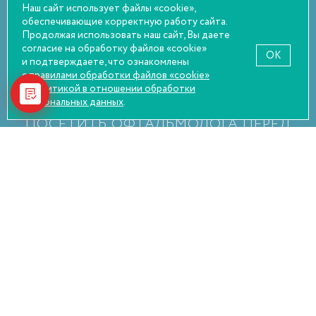
Статьи
Наш сайт использует файлы «cookie»,
обеспечивающие корректную работу сайта.
Оплата и возврат
Продолжая использовать наш сайт, Вы даете
Правовая информация
согласие на обработку файлов «cookie»
OK
и подтверждаете, что ознакомлены
с правилами обработки файлов «cookie»
и
политикой в отношении обработки
персональных данных
.
НАСТОЯТЕЛЬНО РЕКОМЕНДУЕМ
ПОСЕТИТЬ ОФТАЛЬМОЛОГА ПЕРЕД
ПОКУПКОЙ
© Оптика Сокол, 2026
Политика конфиденциальности
Пользовательское соглашение
Согласие на обработку персональных данных
Разработчик сайта —
WEBELEMENT