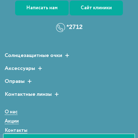
Написать нам
Сайт клиники
*2712
Солнцезащитные очки
Женские солнцезащитные очки
Аксессуары
Мужские солнцезащитные очки
Растворы для линз
Оправы
Детские солнцезащитные очки
Аксессуары для очков
Мужские оправы
Контактные линзы
Женские оправы
Двухнедельные
Детские оправы
Однодневные
О нас
Сферические
Акции
Контакты