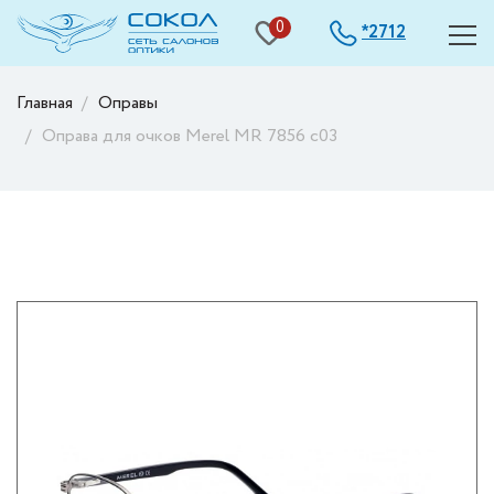
0
2712
*
Главная
Оправы
Оправа для очков Merel МR 7856 с03