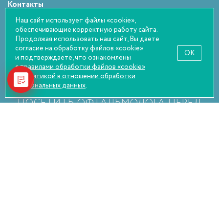
Контакты
Статьи
Наш сайт использует файлы «cookie»,
обеспечивающие корректную работу сайта.
Оплата и возврат
Продолжая использовать наш сайт, Вы даете
Правовая информация
согласие на обработку файлов «cookie»
OK
и подтверждаете, что ознакомлены
с правилами обработки файлов «cookie»
и
политикой в отношении обработки
персональных данных
.
НАСТОЯТЕЛЬНО РЕКОМЕНДУЕМ
ПОСЕТИТЬ ОФТАЛЬМОЛОГА ПЕРЕД
ПОКУПКОЙ
© Оптика Сокол, 2026
Политика конфиденциальности
Пользовательское соглашение
Согласие на обработку персональных данных