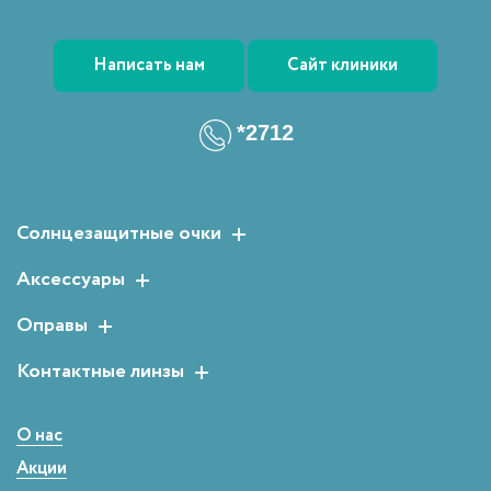
Написать нам
Сайт клиники
*2712
Солнцезащитные очки
Женские солнцезащитные очки
Аксессуары
Мужские солнцезащитные очки
Растворы для линз
Оправы
Детские солнцезащитные очки
Аксессуары для очков
Мужские оправы
Контактные линзы
Женские оправы
Двухнедельные
Детские оправы
Однодневные
О нас
Сферические
Акции