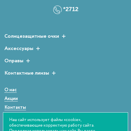
*2712
Солнцезащитные очки
Женские солнцезащитные очки
Аксессуары
Мужские солнцезащитные очки
Растворы для линз
Оправы
Детские солнцезащитные очки
Аксессуары для очков
Мужские оправы
Контактные линзы
Женские оправы
Двухнедельные
Детские оправы
Однодневные
О нас
Сферические
Акции
Контакты
Статьи
Наш сайт использует файлы «cookie»,
Оплата и возврат
обеспечивающие корректную работу сайта.
Продолжая использовать наш сайт, Вы даете