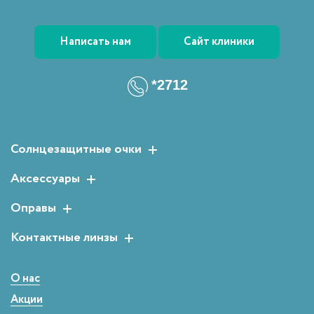
Написать нам
Сайт клиники
*2712
Солнцезащитные очки
Женские солнцезащитные очки
Аксессуары
Мужские солнцезащитные очки
Растворы для линз
Оправы
Детские солнцезащитные очки
Аксессуары для очков
Мужские оправы
Контактные линзы
Женские оправы
Двухнедельные
Детские оправы
Однодневные
О нас
Сферические
Акции