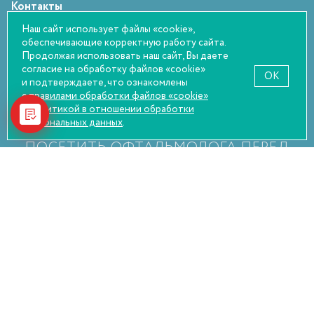
Контакты
Статьи
Наш сайт использует файлы «cookie»,
обеспечивающие корректную работу сайта.
Оплата и возврат
Продолжая использовать наш сайт, Вы даете
Правовая информация
согласие на обработку файлов «cookie»
OK
и подтверждаете, что ознакомлены
с правилами обработки файлов «cookie»
и
политикой в отношении обработки
персональных данных
.
НАСТОЯТЕЛЬНО РЕКОМЕНДУЕМ
ПОСЕТИТЬ ОФТАЛЬМОЛОГА ПЕРЕД
ПОКУПКОЙ
© Оптика Сокол, 2026
Политика конфиденциальности
Пользовательское соглашение
Согласие на обработку персональных данных