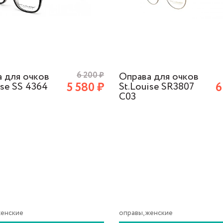
 для очков
6 200
₽
Оправа для очков
5 580
₽
6
ise SS 4364
St.Louise SR3807
С03
женские
оправы, женские