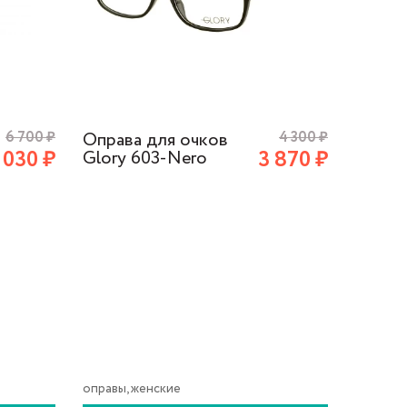
6 700
₽
Оправа для очков
4 300
₽
Оправ
 030
₽
3 870
₽
Glory 603-Nero
Glory
оправы, женские
оправы,