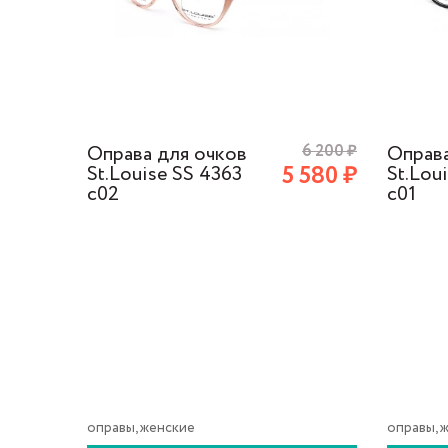
6 200
₽
Оправа для очков
6 200
₽
Оправа
 580
₽
5 580
₽
St.Louise SS 4363
St.Lou
с02
с01
оправы, женские
оправы, 