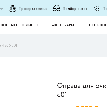
ии
Проверка зрения
Подбор очков
По
КОНТАКТНЫЕ ЛИНЗЫ
АКСЕССУАРЫ
ЦЕНТР КО
S 4366 с01
Оправа для очк
с01