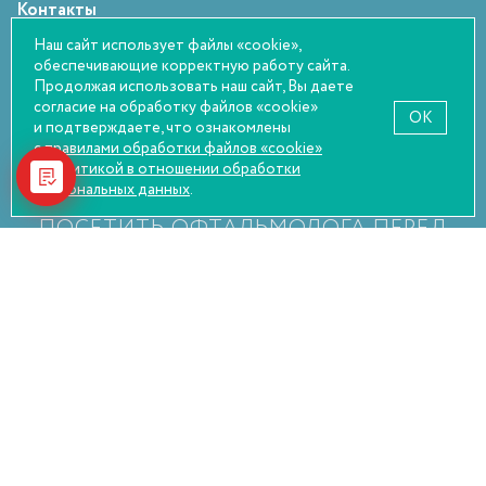
Контакты
Статьи
Наш сайт использует файлы «cookie»,
обеспечивающие корректную работу сайта.
Оплата и возврат
Продолжая использовать наш сайт, Вы даете
Правовая информация
согласие на обработку файлов «cookie»
OK
и подтверждаете, что ознакомлены
с правилами обработки файлов «cookie»
и
политикой в отношении обработки
персональных данных
.
НАСТОЯТЕЛЬНО РЕКОМЕНДУЕМ
ПОСЕТИТЬ ОФТАЛЬМОЛОГА ПЕРЕД
ПОКУПКОЙ
© Оптика Сокол, 2026
Политика конфиденциальности
Пользовательское соглашение
Согласие на обработку персональных данных