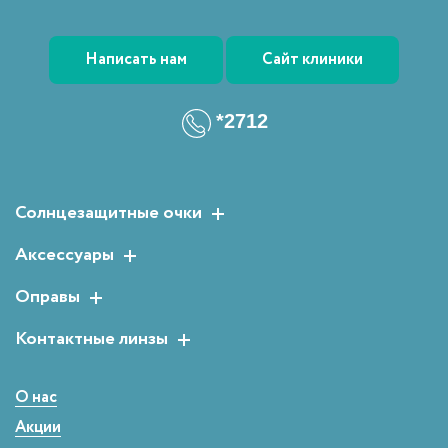
Написать нам
Сайт клиники
*2712
Солнцезащитные очки
Женские солнцезащитные очки
Аксессуары
Мужские солнцезащитные очки
Растворы для линз
Оправы
Детские солнцезащитные очки
Аксессуары для очков
Мужские оправы
Контактные линзы
Женские оправы
Двухнедельные
Детские оправы
Однодневные
О нас
Сферические
Акции