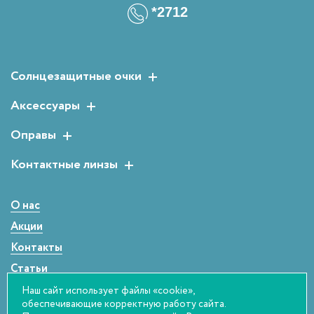
*2712
Солнцезащитные очки
Женские солнцезащитные очки
Аксессуары
Мужские солнцезащитные очки
Растворы для линз
Оправы
Детские солнцезащитные очки
Аксессуары для очков
Мужские оправы
Контактные линзы
Женские оправы
Двухнедельные
Детские оправы
Однодневные
О нас
Сферические
Акции
Контакты
Статьи
Оплата и возврат
Наш сайт использует файлы «cookie»,
обеспечивающие корректную работу сайта.
Правовая информация