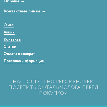
Оправы
Детские солнцезащитные очки
Аксессуары для очков
Мужские оправы
Контактные линзы
Женские оправы
Двухнедельные
Детские оправы
Однодневные
О нас
Сферические
Акции
Контакты
Статьи
Оплата и возврат
Правовая информация
НАСТОЯТЕЛЬНО РЕКОМЕНДУЕМ
ПОСЕТИТЬ ОФТАЛЬМОЛОГА ПЕРЕД
ПОКУПКОЙ