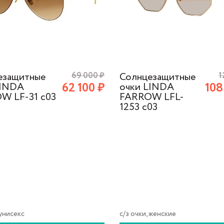
езащитные
69 000
₽
Солнцезащитные
1
62 100
₽
108
LINDA
очки LINDA
W LF-31 c03
FARROW LFL-
1253 c03
 унисекс
с/з очки, женские