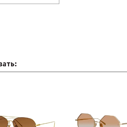
вать: