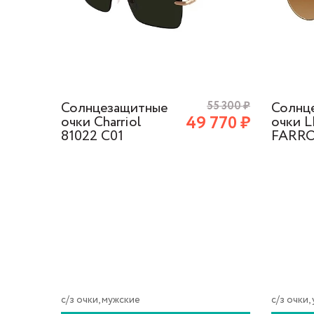
72 800
₽
Солнцезащитные
55 300
₽
Солнц
 520
₽
49 770
₽
очки Charriol
очки 
81022 C01
FARRO
с/з очки, мужские
с/з очки,