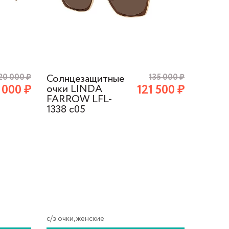
20 000
₽
Солнцезащитные
135 000
₽
Солнц
 000
₽
121 500
₽
очки LINDA
очки 
FARROW LFL-
FARR
1338 c05
1338 c
с/з очки, женские
с/з очки