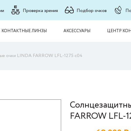
ии
Проверка зрения
Подбор очков
По
КОНТАКТНЫЕ ЛИНЗЫ
АКСЕССУАРЫ
ЦЕНТР КО
ые очки LINDA FARROW LFL-1275 c04
Солнцезащитн
FARROW LFL-12