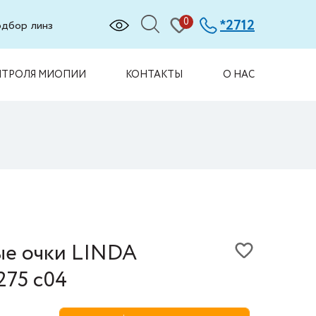
0
2712
*
дбор линз
НТРОЛЯ МИОПИИ
КОНТАКТЫ
О НАС
ые очки LINDA
75 c04