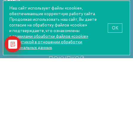
Статьи
Наш сайт использует файлы «cookie»,
Оплата и возврат
обеспечивающие корректную работу сайта.
Правовая информация
Продолжая использовать наш сайт, Вы даете
согласие на обработку файлов «cookie»
OK
и подтверждаете, что ознакомлены
с правилами обработки файлов «cookie»
и
политикой в отношении обработки
НАСТОЯТЕЛЬНО РЕКОМЕНДУЕМ
персональных данных
.
ПОСЕТИТЬ ОФТАЛЬМОЛОГА ПЕРЕД
ПОКУПКОЙ
© Оптика Сокол, 2026
Политика конфиденциальности
Пользовательское соглашение
Согласие на обработку персональных данных
Разработчик сайта —
WEBELEMENT