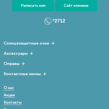
Написать нам
Сайт клиники
*2712
Солнцезащитные очки
Женские солнцезащитные очки
Аксессуары
Мужские солнцезащитные очки
Растворы для линз
Оправы
Детские солнцезащитные очки
Аксессуары для очков
Мужские оправы
Контактные линзы
Женские оправы
Двухнедельные
Детские оправы
Однодневные
О нас
Сферические
Акции
Контакты